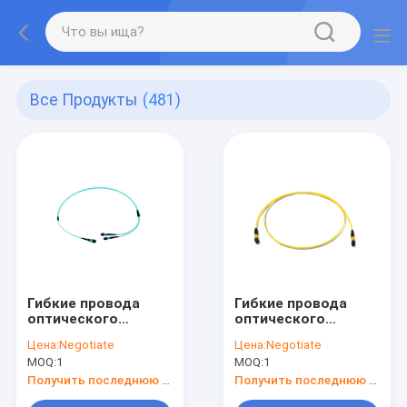
Все Продукты
(481)
Гибкие провода
Гибкие провода
оптического
оптического
волокна ядра
волокна IL 0.70dB
Цена:
Negotiate
Цена:
Negotiate
8F/APC MTP
MPO/MTP SM
MOQ:
1
MOQ:
1
одиночного режима
2
Получить последнюю цену
Получить последнюю цену