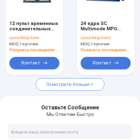
Путешествие фабрики
Проверка качества
12 пульт временных
24 ядра SC
соединительных
Multimode MPO
Свяжитесь мы
кабелей MTP
волоконно-
Цена:
Negotiate
Цена:
Negotiate
высокой плотности
оптическая патч-
MOQ:
1 кусочки
MOQ:
1 кусочки
ядра MPO LC /24
панель высокой
Спросите цитату
ядра/волокно MPO
плотности
Получить последнюю цену
Получить последнюю цену
модули кассеты
Контакт
Контакт
Специализированная оптическая продукция
Осмотрите больше
Соединение центра обработки данных
Другие коммуникационные продукты
Оставьте Сообщение
Мы Ответим Быстро