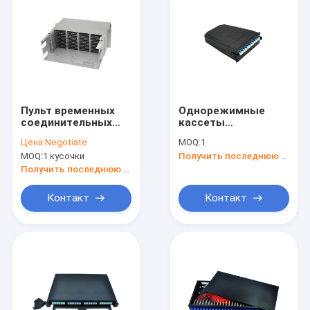
Пульт временных
Однорежимные
соединительных
кассеты
кабелей
36.5x102x116mm
Цена:
Negotiate
MOQ:
1
стекловолокна
MPO MTP
MOQ:
1 кусочки
Получить последнюю цену
Fram
распределения
Получить последнюю цену
оптического
волокна высокой
Контакт
Контакт
плотности 4 ядров
u 576
Дом
Продукты
О нас