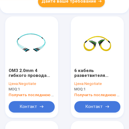
Дайте ваше требование
OM3 2.0mm 4
6 кабель
гибкого провода
разветвителя
оптического
волокна OM3 Mpo
Цена:
Negotiate
Цена:
Negotiate
волокна ядра
Mtp ядра 24
MOQ:
1
MOQ:
1
12F/APC MPO
Получить последнюю цену
Получить последнюю цену
Контакт
Контакт