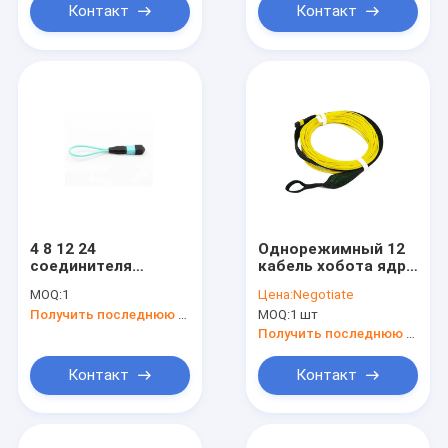
Контакт
Контакт
4 8 12 24
Однорежимный 12
соединителя
кабель хобота ядра
Loopback ядров
2.0mm MPO
MOQ:
1
Цена:
Negotiate
FTTH MPO
Получить последнюю цену
MOQ:
1 шт
Получить последнюю цену
Контакт
Контакт