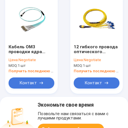
Кабель OM3
12 гибкого провода
проводки ядра
оптического
2.0MM MPO MTP
волокна ядра
Цена:
Negotiate
Цена:
Negotiate
центра данных 8
0.9mm MPO-LC
MOQ:
1 шт
MOQ:
1 шт
Получить последнюю цену
Получить последнюю цену
Контакт
Контакт
Экономьте свое время
Позвольте нам связаться с вами с
лучшими продуктами.