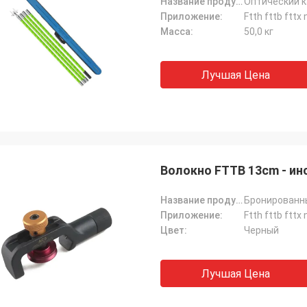
Название продукта:
Оптический к
Приложение:
Ftth fttb fttx
Масса:
50,0 кг
Лучшая Цена
Волокно FTTB 13cm - и
Название продукта:
Бронированны
Приложение:
Ftth fttb fttx
Цвет:
Черный
Лучшая Цена