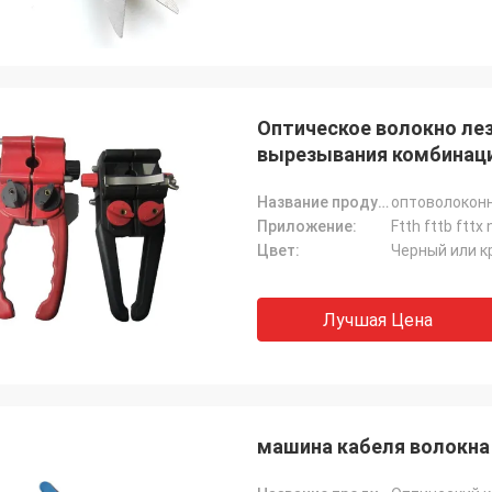
Оптическое волокно ле
вырезывания комбинац
Название продукта:
оптоволоконн
Приложение:
Ftth fttb fttx
Цвет:
Черный или к
Лучшая Цена
машина кабеля волокна