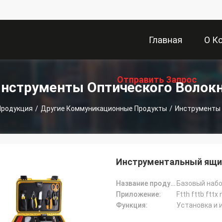
Главная
О К
Отправить Запрос
Страница
нструменты Оптического Волок
Продукция
/
Другие Коммуникационные Продукты
/
Инструменты 
Инструментальный ящик
Название продукта:
Базовый набо
Приложение:
Ftth fttb fttx
Функция:
Установка и 