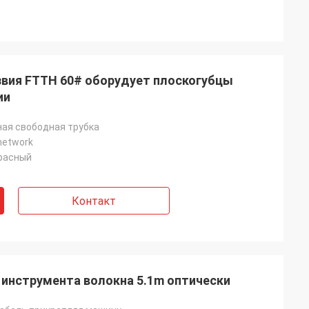
звия FTTH 60# оборудует плоскогубцы
ии
ая свободная трубка
 network
расный
Контакт
 инструмента волокна 5.1m оптически