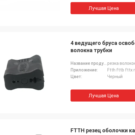
отзывчивы.
Лучшая Цена
4 ведущего бруса освоб
волокна трубки
Название продукта:
резка волоко
Приложение:
Ftth fttb fttx
Цвет:
Черный
Лучшая Цена
FTTH резец оболочки к