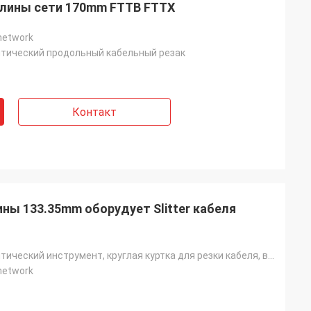
 длины сети 170mm FTTB FTTX
 network
тический продольный кабельный резак
Контакт
ны 133.35mm оборудует Slitter кабеля
Волоконно-оптический инструмент, круглая куртка для резки кабеля, волоконный кабель для резки
Франция
 network
ть с настоящими
 внимательны и