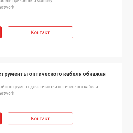
абель прикрепляя машину
 network
Контакт
нструменты оптического кабеля обнажая
й инструмент для зачистки оптического кабеля
 network
Контакт