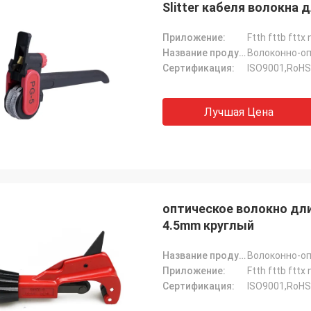
Slitter кабеля волокна
Приложение:
Ftth fttb fttx
Название продукта:
Волоконно-оп
Сертификация:
ISO9001,RoHS
Лучшая Цена
оптическое волокно дли
4.5mm круглый
Название продукта:
rhode alain,
ергей Шапоткин, Российская
Приложение:
Ftth fttb fttx
Очень приятно работа
Федерация
Сертификация:
ISO9001,RoHS
профессионалами. Они
порядке