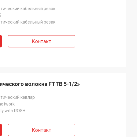
тический кабельный резак
S
тический кабельный резак
Контакт
ического волокна FTTB 5-1/2»
тический кевлар
 network
ly with ROSH
Контакт