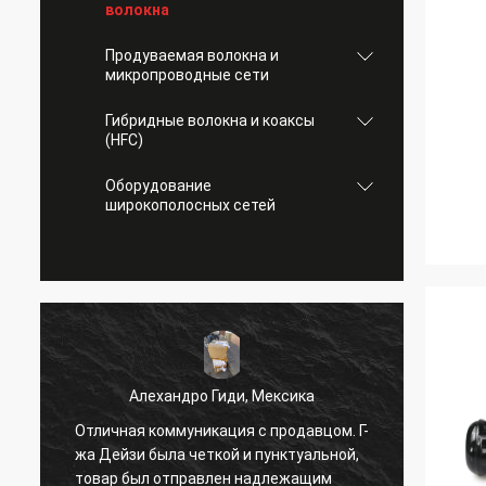
волокна
Продуваемая волокна и
микропроводные сети
Гибридные волокна и коаксы
(HFC)
Оборудование
широкополосных сетей
Алехандро Гиди, Мексика
С
Отличная коммуникация с продавцом. Г-
и
жа Дейзи была четкой и пунктуальной,
товар был отправлен надлежащим
всё в 