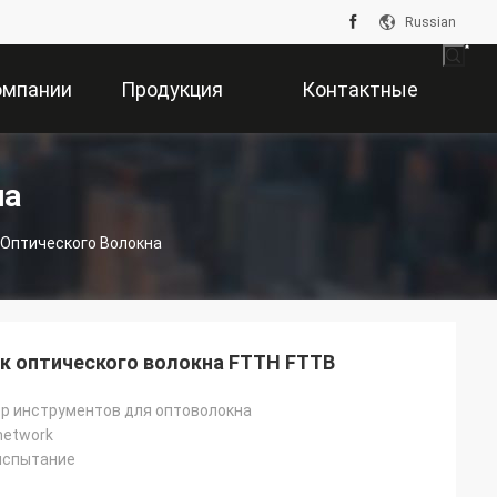
Russian
омпании
Продукция
Контактные
Данные
на
Оптического Волокна
 оптического волокна FTTH FTTB
р инструментов для оптоволокна
 network
испытание