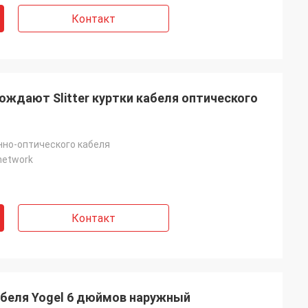
Контакт
ождают Slitter куртки кабеля оптического
нно-оптического кабеля
 network
Контакт
абеля Yogel 6 дюймов наружный