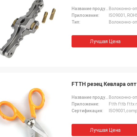
Название продукта:
Волоконно-оп
Приложение:
ISO9001, ROH
Тип:
Волоконно-оп
Лучшая Цена
FTTH резец Кевлара опт
Название продукта:
Волоконно-оп
Приложение:
Ftth fttb fttx
Сертификация:
ISO9001,comp
Лучшая Цена