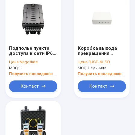
Подполье пункта
Коробка выхода
доступа к сети IP68
прекращения
24F/закрытие
волокна FTTB 4
Цена:
Negotiate
Цена:
3USD-6USD
распределения
гаван
MOQ:
1
MOQ:
1 единица
оптического
волокна
Получить последнюю цену
Получить последнюю цену
воздушного
падения
Контакт
Контакт
терминальное
Дом
Продукты
О нас