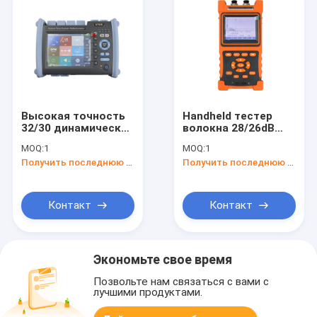
Высокая точность
Handheld тестер
32/30 динамических
волокна 28/26dB
диапазонов dB
100km OTDR
MOQ:
1
MOQ:
1
1310/1550
Получить последнюю цену
Получить последнюю цену
рефлектометров
временного
интервала nm
оптически (OTDR)
Контакт
Контакт
Экономьте свое время
Позвольте нам связаться с вами с
лучшими продуктами.