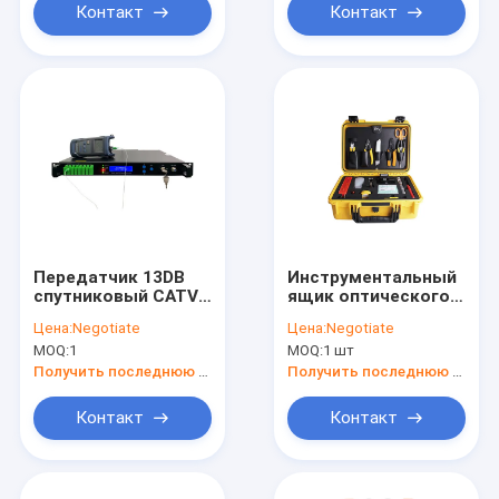
Контакт
Контакт
Передатчик 13DB
Инструментальный
спутниковый CATV
ящик оптического
оптически
волокна FTTH FTTB
Цена:
Negotiate
Цена:
Negotiate
MOQ:
1
MOQ:
1 шт
Получить последнюю цену
Получить последнюю цену
Контакт
Контакт