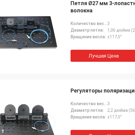
Петля Ø27 мм 3-лопаст
волокна
Количество веслов:
3
Диаметр петли:
1,06 дюйма (
Вращение весла:
±117,5°
Лучшая Цена
Регуляторы поляризации
Количество веслов:
3
rhode alain,
Диаметр петли:
2,2 дюйма (56
ергей Шапоткин, Российская
Очень приятно работа
Вращение весла:
±117,5°
Федерация
профессионалами. Они
порядке
отзывчивы.