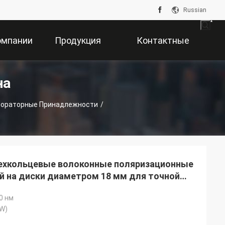
Russian
омпании
Продукция
Контактные
на
Данные
бораторные Принадлежности
/
ехкольцевые волоконные поляризационные
й на диски диаметром 18 мм для точной
ии
0 нм
(W)