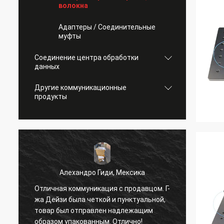
волокна
Адаптеры / Соединительные
муфты
Соединение центра обработки
данных
Другие коммуникационные
продукты
Алехандро Гиди, Мексика
С
Отличная коммуникация с продавцом. Г-
и
жа Дейзи была четкой и пунктуальной,
товар был отправлен надлежащим
всё в 
образом упакованным. Отлично!