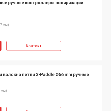
ные ручные контроллеры поляризации
27 мм)
Контакт
 волокна петли 3-Paddle Ø56 mm ручные
Франция
 мм)
ть с настоящими
 внимательны и