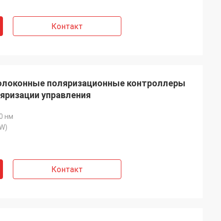
Контакт
олоконные поляризационные контроллеры
яризации управления
0 нм
(W)
Контакт