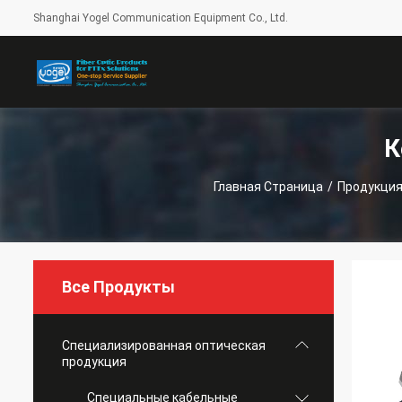
Shanghai Yogel Communication Equipment Co., Ltd.
К
Главная Страница
/
Продукци
Все Продукты
Специализированная оптическая
продукция
Специальные кабельные