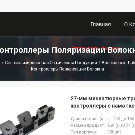
Главная
О К
онтроллеры Поляризации Волок
Отправить Запрос
Страница
я
/
Специализированная Оптическая Продукция
/
Волоконные Ла
Контроллеры Поляризации Волокна
27-мм миниатюрные тр
контроллеры с намотко
регулировки поляризац
Длина волны (нм):
от 450 до 165
Размер продукта:
168 ((L) X24 (
Тип корпуса:
900um