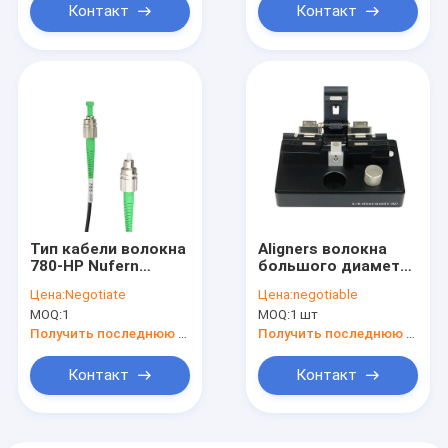
волокна FC/APC
FC/PC
Контакт
Контакт
Тип кабели волокна
Aligners волокна
780-HP Nufern
большого диаметра
когерентный
инструменты
Цена:
Negotiate
Цена:
negotiable
заплаты
одиночных
MOQ:
1
MOQ:
1 шт
оптического
механических
волокна
временные
Получить последнюю цену
Получить последнюю цену
одиночного режима
присоединяясь на
FC/APC
диаметр
Контакт
Контакт
плакирования
волокна 250μm &
400μm