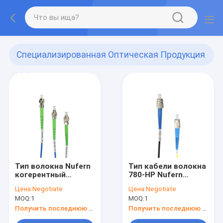
Специализированная Оптическая Продукция
(1)
Тип волокна Nufern
Тип кабели волокна
когерентный
780-HP Nufern
PM780-HP
когерентный
Цена:
Negotiate
Цена:
Negotiate
Поляризаци-
заплаты
MOQ:
1
MOQ:
1
поддерживая
оптического
кабели заплаты
волокна
Получить последнюю цену
Получить последнюю цену
оптического
одиночного режима