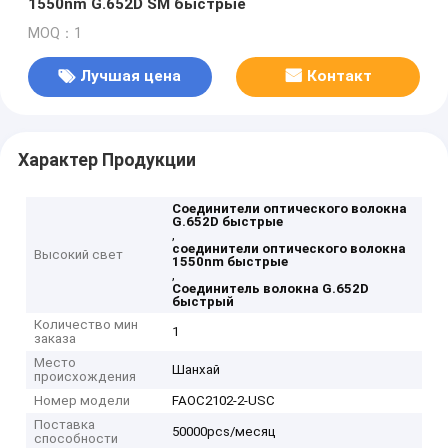
1550nm G.652D SM быстрые
MOQ：1
Лучшая цена
Контакт
Характер Продукции
Соединители оптического волокна
G.652D быстрые
,
соединители оптического волокна
Высокий свет
1550nm быстрые
,
Соединитель волокна G.652D
быстрый
Количество мин
1
заказа
Место
Шанхай
происхождения
Номер модели
FAOC2102-2-USC
Поставка
50000pcs/месяц
способности