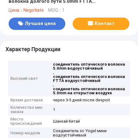
волокна долгого пути 5.0mm FTTA
водоустойчивый
Цена：Negotiate
MOQ：1
Лучшая цена
Контакт
Характер Продукции
соединитель оптического волокна
5.0mm водоустойчивый
,
соединитель оптического волокна
Высокий свет
FTTA водоустойчивый
,
соединитель оптического волокна
5.0mm на открытом воздухе
Время доставки
через 3-5 дней после despoit
Количество мин
1
заказа
Место
Шанхай Китай
происхождения
Соединитель sc Yogel мини
Номер модели
водоустойчивый