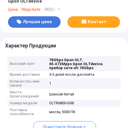
Gpon OLTdevice
Цена：Negotiate
MOQ：1
Лучшая цена
Контакт
Характер Продукции
,
78Gbps Gpon OLT
Высокий свет
,
65.472Mpps Gpon OLTdevice
прибор сети olt 78Gbps
Время доставки
3-5 дней после деспойта
Количество мин
1
заказа
Место
Шанхай Китай
происхождения
Номер модели
OLTR6800-G08
Поставка
месяц 5000 ПК
способности
Осмотрите больше